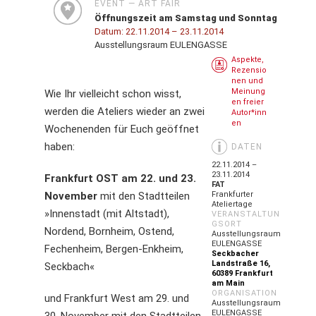
EVENT — ART FAIR
Öffnungszeit am Samstag und Sonntag
Datum:
22.11.2014
– 23.11.2014
Ausstellungsraum EULENGASSE
Aspekte,
Rezensio
nen und
Meinung
Wie Ihr vielleicht schon wisst,
en freier
werden die Ateliers wieder an zwei
Autor*inn
en
Wochenenden für Euch geöffnet
haben:
DATEN
22.11.2014 –
23.11.2014
Frankfurt OST am 22. und 23.
FAT
November
mit den Stadtteilen
Frankfurter
Ateliertage
»Innenstadt (mit Altstadt),
VERANSTALTUN
GSORT
Nordend, Bornheim, Ostend,
Ausstellungsraum
EULENGASSE
Fechenheim, Bergen-Enkheim,
Seckbacher
Landstraße 16,
Seckbach«
60389 Frankfurt
am Main
ORGANISATION
und Frankfurt West am 29. und
Ausstellungsraum
EULENGASSE
30. November mit den Stadtteilen