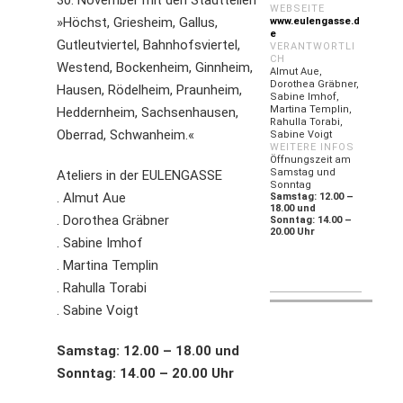
WEBSEITE
»Höchst, Griesheim, Gallus,
www.eulengasse.d
e
Gutleutviertel, Bahnhofsviertel,
VERANTWORTLI
CH
Westend, Bockenheim, Ginnheim,
Almut Aue,
Dorothea Gräbner,
Hausen, Rödelheim, Praunheim,
Sabine Imhof,
Martina Templin,
Heddernheim, Sachsenhausen,
Rahulla Torabi,
Oberrad, Schwanheim.«
Sabine Voigt
WEITERE INFOS
Öffnungszeit am
Samstag und
Ateliers in der EULENGASSE
Sonntag
. Almut Aue
Samstag: 12.00 –
18.00 und
. Dorothea Gräbner
Sonntag: 14.00 –
20.00 Uhr
. Sabine Imhof
. Martina Templin
. Rahulla Torabi
. Sabine Voigt
Samstag: 12.00 – 18.00 und
Sonntag: 14.00 – 20.00 Uhr